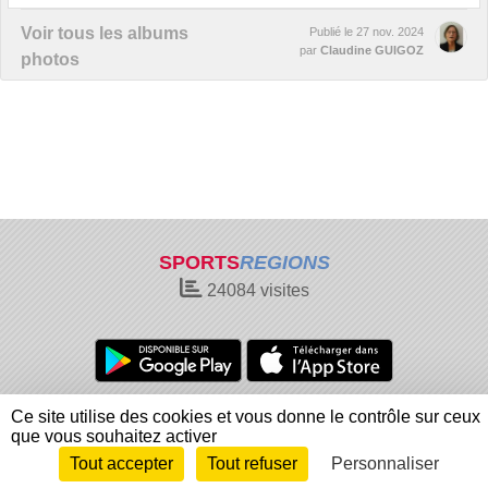
Voir tous les albums
Publié le
27 nov. 2024
par
Claudine GUIGOZ
photos
SPORTS
REGIONS
24084
visites
Charte cookies
Gestion des cookies
Ce site utilise des cookies et vous donne le contrôle sur ceux
Informations légales
Signaler un contenu inapproprié
que vous souhaitez activer
Tout accepter
Tout refuser
Personnaliser
Envie de participer ?
Connexion