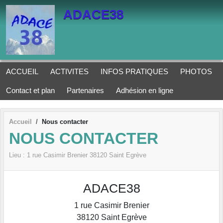
Panneau de gestion des cookies
ADACE38
ACCUEIL
ACTIVITES
INFOS PRATIQUES
PHOTOS
Contact et plan
Partenaires
Adhésion en ligne
Accueil
Nous contacter
NOUS CONTACTER
Lieu :
1 rue Casimir Brenier
38120
Saint Egrève
ADACE38
1 rue Casimir Brenier
38120
Saint Egrève