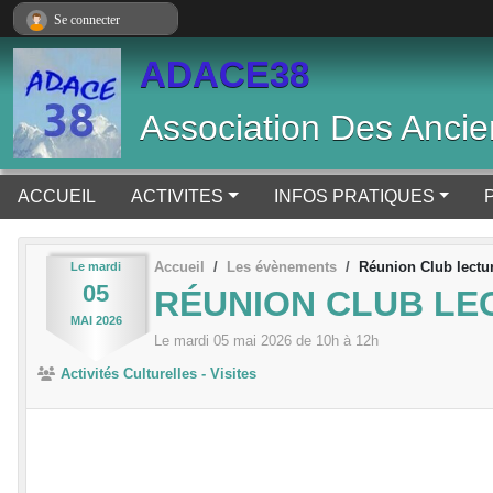
Panneau de gestion des cookies
Se connecter
ADACE38
Association Des Ancie
ACCUEIL
ACTIVITES
INFOS PRATIQUES
Accueil
Les évènements
Réunion Club lectu
Le
mardi
05
RÉUNION CLUB LE
MAI
2026
Le
mardi
05
mai
2026
de 10h à 12h
Activités Culturelles - Visites